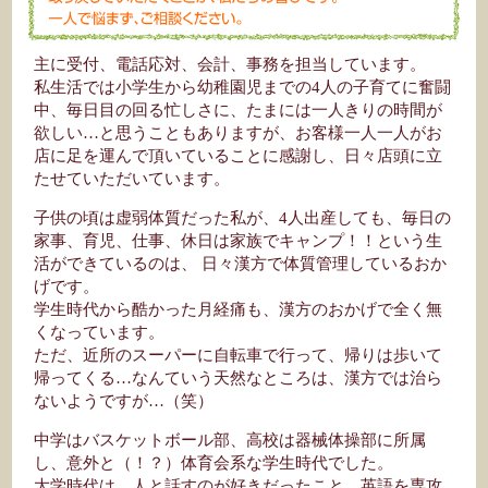
主に受付、電話応対、会計、事務を担当しています。
私生活では小学生から幼稚園児までの4人の子育てに奮闘
中、毎日目の回る忙しさに、たまには一人きりの時間が
欲しい…と思うこともありますが、お客様一人一人がお
店に足を運んで頂いていることに感謝し、日々店頭に立
たせていただいています。
子供の頃は虚弱体質だった私が、4人出産しても、毎日の
家事、育児、仕事、休日は家族でキャンプ！！という生
活ができているのは、 日々漢方で体質管理しているおか
げです。
学生時代から酷かった月経痛も、漢方のおかげで全く無
くなっています。
ただ、近所のスーパーに自転車で行って、帰りは歩いて
帰ってくる…なんていう天然なところは、漢方では治ら
ないようですが…（笑）
中学はバスケットボール部、高校は器械体操部に所属
し、意外と（！？）体育会系な学生時代でした。
大学時代は、人と話すのが好きだったこと、英語を専攻