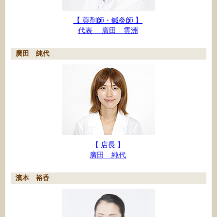
【 薬剤師・鍼灸師 】
代表 廣田 雲洲
廣田 純代
【 店長 】
廣田 純代
濱本 裕香