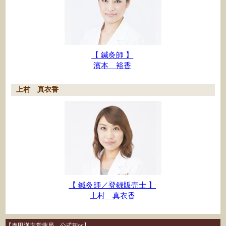
【 鍼灸師 】
濱本 裕香
上村 真衣香
【 鍼灸師／登録販売士 】
上村 真衣香
【廣田漢方堂薬局 公式Blog】